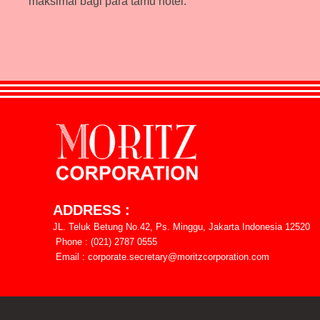
maksimal bagi para tamu hotel.
ADDRESS :
JL. Teluk Betung No.42, Ps. Minggu, Jakarta Indonesia 12520
Phone : (021) 2787 0555
Email : corporate.secretary@moritzcorporation.com