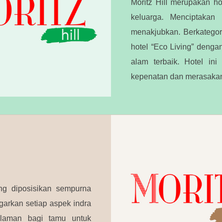
Moritz Hill merupakan h
keluarga. Menciptaka
menakjubkan. Berkategori
hotel “Eco Living” deng
alam terbaik. Hotel in
kepenatan dan merasakan
ng diposisikan sempurna
garkan setiap aspek indra
alaman bagi tamu untuk